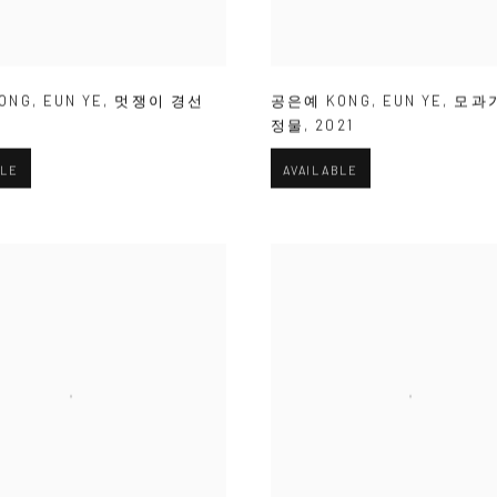
ONG
,
EUN YE
,
멋쟁이 경선
공은예 KONG
,
EUN YE
,
모과
0
정물
,
2021
BLE
AVAILABLE