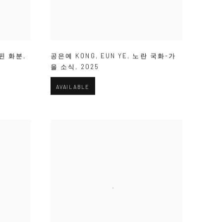
핀 화분
,
공은예 KONG
,
EUN YE
,
노란 국화-가
을 소식
,
2025
AVAILABLE