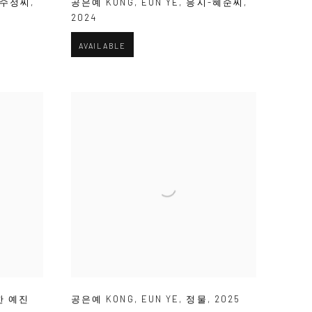
-수정씨
,
공은예 KONG
,
EUN YE
,
응시-혜순씨
,
2024
AVAILABLE
한 예진
공은예 KONG
,
EUN YE
,
정물
,
2025