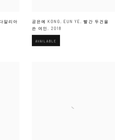
 다알리아
공은예 KONG
,
EUN YE
,
빨간 두건을
쓴 여인
,
2018
AVAILABLE