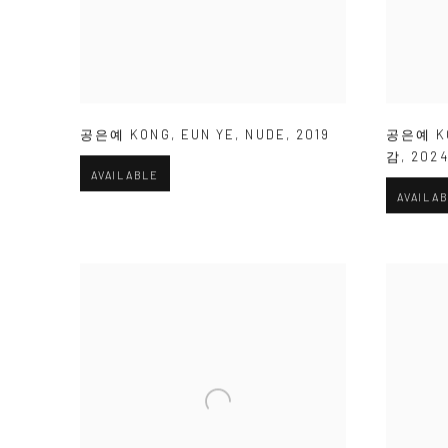
공은예 KONG
,
EUN YE
,
NUDE
,
2019
공은예 K
감
,
202
AVAILABLE
AVAILA