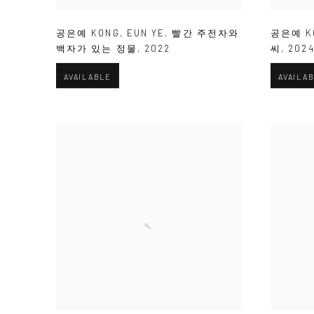
공은예 KONG
,
EUN YE
,
빨간 주전자와
공은예 K
백자가 있는 정물
,
2022
씨
,
202
AVAILABLE
AVAILA