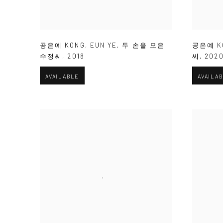
공은예 KONG
,
EUN YE
,
두 손을 모은
공은예 K
수정씨
,
2018
씨
,
202
AVAILABLE
AVAILA