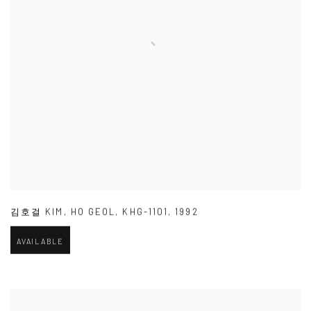
김호걸 KIM
,
HO GEOL
,
KHG-1101
,
1992
AVAILABLE