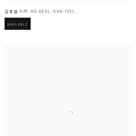
김호걸 KIM
,
HO GEOL
,
KHG-1251
,
,
AVAILABLE