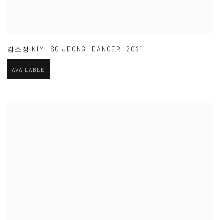
김소정 KIM
,
SO JEONG
,
DANCER
,
2021
AVAILABLE